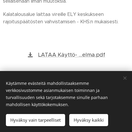
sellaisenaan ilman muutoksia.
Kalatalousalue laittaa vireille ELY keskukseen
rajoituspäätösten vahvistamisen - KHS:n mukaisesti.
LATAA Käyttö- ...elma.pdf
Käytämme evästeitä mahdollistaaksemme
verkkosivustomme asianmukaisen toiminnan ja
turvallisuuden sekä tarjotaksemme sinulle parhaan
mahdollisen käyttökokemuksen.
© 2022
Kokemäenjoen yläosan kalatalousalue.
Kaikki
oikeudet pidätetään.
Hyväksy vain tarpeelliset
Hyväksy kaikki
Evästeet