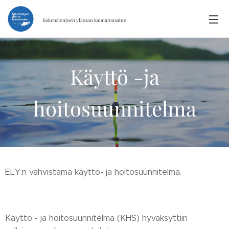
Kokemäenjoen yläosan
kalatalousalue
Käyttö -ja
hoitosuunnitelma
ELY:n vahvistama käyttö- ja hoitosuunnitelma.
Käyttö - ja hoitosuunnitelma (KHS) hyväksyttiin