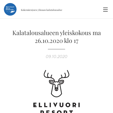
Kokemäenjoen yläosan
kalatalousalue
Kalatalousalueen yleiskokous ma
26.10.2020 klo 17
09.10.2020