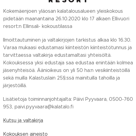
Kokemäenjoen yläosan kalatalousalueen yleiskokous
pidetään maanantaina 26.10.2020 klo 17 alkaen Ellivuori
resort:n Ellinsali- kokoustilassa
Ilmoittautuminen ja valtakirjojen tarkistus alkaa klo 16.30.
Varaa mukaasi edustamasi kiinteistön kiinteistötunnus ja
tarvittaessa valtakirja edustamaltasi yhteisöltä.
Kokouksessa yksi edustaja saa edustaa enintään kolmea
jäsenyhteisöä. Äänioikeus on yli 50 ha:n vesikiinteistöillä
sekä muilla Kalastuslain 25§:ssä mainituilla tahoilla ja
järjestöillä.
Lisätietoja toiminnanjohtajalta: Päivi Pyyvaara, 0500-760
953, paivi.pyyvaara@kalatalo.fi
Kutsu ja valtakirja
Kokouksen aineisto