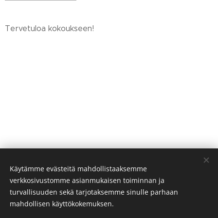
Tervetuloa kokoukseen!
Share
Käytämme evästeitä mahdollistaaksemme
verkkosivustomme asianmukaisen toiminnan ja
turvallisuuden sekä tarjotaksemme sinulle parhaan
mahdollisen käyttökokemuksen.
© 2022
Kokemäenjoen yläosan kalatalousalue.
Kaikki