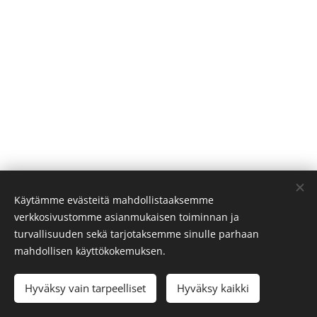
Käytämme evästeitä mahdollistaaksemme
verkkosivustomme asianmukaisen toiminnan ja
turvallisuuden sekä tarjotaksemme sinulle parhaan
mahdollisen käyttökokemuksen.
© 2022
Kokemäenjoen yläosan kalatalousalue.
Kaikki
oikeudet pidätetään.
Hyväksy vain tarpeelliset
Hyväksy kaikki
Evästeet