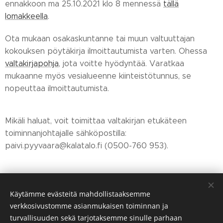
ennakkoon ma 25.10.2021 klo 8 mennessä
tällä
lomakkeella
.
Ota mukaan osakaskuntanne tai muun valtuuttajan
kokouksen pöytäkirja ilmoittautumista varten. Ohessa
valtakirjapohja
, jota voitte hyödyntää. Varatkaa
mukaanne myös vesialueenne kiinteistötunnus, se
nopeuttaa ilmoittautumista.
Mikäli haluat, voit toimittaa valtakirjan etukäteen
toiminnanjohtajalle sähköpostilla:
paivi.pyyvaara@kalatalo.fi (0500-760 953).
Share
Käytämme evästeitä mahdollistaaksemme
verkkosivustomme asianmukaisen toiminnan ja
turvallisuuden sekä tarjotaksemme sinulle parhaan