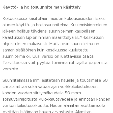
Käyttö- ja hoitosuunnitelman käsittely
Kokouksessa käsitellään muiden kokousasioiden lisäksi
alueen käyttö- ja hoitosuunnitelma. Kuulemiskierroksen
jälkeen hallitus täydensi suunnitelman kaupallisen
kalastuksen lupien hinnan määrittelyä ELY-keskuksen
ohjeistuksen mukaisesti. Muilta osin suunnitelma on
saman sisältöinen kuin kesäkuussa kuulutettu
suunnitelma oli. Uusi versio on luettavissa
täältä
.
Tarvittaessa voit pyytää toiminnanjohtajalta paperista
versiota.
Suunnitelmassa mm. esitetään hauelle ja toutaimelle 50
cm alamittaa sekä vapaa-ajan verkkokalastukseen
kahden vuoden siirtymäkaudella 50 mm:n
solmuvälirajoitusta Kulo-Rautavedelle ja enintään kahden
verkon kalastusoikeutta. Hauen alamitan asettamisella
pyritään lisäämaan hauen arvostusta. Alamitan