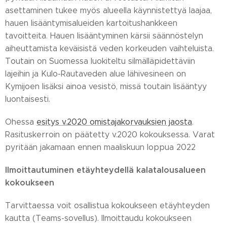
asettaminen tukee myös alueella käynnistettyä laajaa,
hauen lisääntymisalueiden kartoitushankkeen
tavoitteita. Hauen lisääntyminen kärsii säännöstelyn
aiheuttamista keväisistä veden korkeuden vaihteluista.
Toutain on Suomessa luokiteltu silmälläpidettäviin
lajeihin ja Kulo-Rautaveden alue lähivesineen on
Kymijoen lisäksi ainoa vesistö, missä toutain lisääntyy
luontaisesti.
Ohessa
esitys v.2020 omistajakorvauksien jaosta
.
Rasituskerroin on päätetty v.2020 kokouksessa. Varat
pyritään jakamaan ennen maaliskuun loppua 2022
Ilmoittautuminen etäyhteydellä kalatalousalueen
kokoukseen
Tarvittaessa voit osallistua kokoukseen etäyhteyden
kautta (Teams-sovellus). Ilmoittaudu kokoukseen