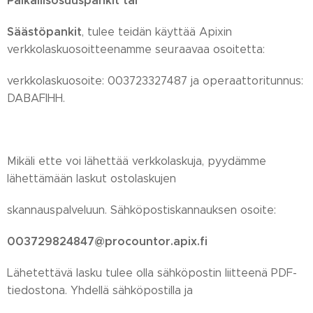
Paikallisosuuspankit tai
Säästöpankit
, tulee teidän käyttää Apixin
verkkolaskuosoitteenamme seuraavaa osoitetta:
verkkolaskuosoite: 003723327487 ja operaattoritunnus:
DABAFIHH.
Mikäli ette voi lähettää verkkolaskuja, pyydämme
lähettämään laskut ostolaskujen
skannauspalveluun. Sähköpostiskannauksen osoite:
003729824847@procountor.apix.fi
Lähetettävä lasku tulee olla sähköpostin liitteenä PDF-
tiedostona. Yhdellä sähköpostilla ja