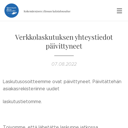
Kokemäenjoen yläosan
kalatalousalue
Verkkolaskutuksen yhteystiedot
päivittyneet
07.08.2022
Laskutusosoitteemme ovat päivittyneet. Päivitättehän
asiakasrekisteriinne uudet
laskutustietomme.
Toivomme, että lähetätte laskunne jatkossa