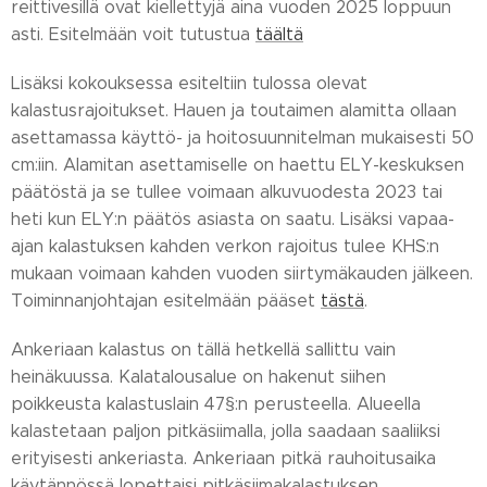
reittivesillä ovat kiellettyjä aina vuoden 2025 loppuun
asti. Esitelmään voit tutustua
täältä
Lisäksi kokouksessa esiteltiin tulossa olevat
kalastusrajoitukset. Hauen ja toutaimen alamitta ollaan
asettamassa käyttö- ja hoitosuunnitelman mukaisesti 50
cm:iin. Alamitan asettamiselle on haettu ELY-keskuksen
päätöstä ja se tullee voimaan alkuvuodesta 2023 tai
heti kun ELY:n päätös asiasta on saatu. Lisäksi vapaa-
ajan kalastuksen kahden verkon rajoitus tulee KHS:n
mukaan voimaan kahden vuoden siirtymäkauden jälkeen.
Toiminnanjohtajan esitelmään pääset
tästä
.
Ankeriaan kalastus on tällä hetkellä sallittu vain
heinäkuussa. Kalatalousalue on hakenut siihen
poikkeusta kalastuslain 47§:n perusteella. Alueella
kalastetaan paljon pitkäsiimalla, jolla saadaan saaliiksi
erityisesti ankeriasta. Ankeriaan pitkä rauhoitusaika
käytännössä lopettaisi pitkäsiimakalastuksen.