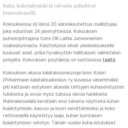
Kuha, Kokemäenjoki ja valvonta puhuttivat
Jumesniemellä
Kokouksessa oli läsnä 20 äänioikeutettua osallistujaa,
joka edustivat 24 jäsenyhteisöä. Kokouksen
puheenjohtajana toimi Olli Laitila Jumesniemen
osakaskunnasta. Käsittelyssä olivat yleiskokoukselle
kuuluvat asiat, jotka hyväksyttiin hallituksen valmistelun
pohjalta. Kokouksen pöytäkirja on luettavissa
täältä
.
Kokouksen alussa kalatalousneuvoja Ismo Kolari
(Pirkanmaan kalatalouskeskus ry, kuvassa vasemmalla)
piti kattavan esityksen alueella tehtyjen kuhaselvitysten
tuloksista ja sivusi myös tulossa olevia hankkeita:
Mahnalanselällä kerätään ensi talvena näytteitä kuhan
lisääntymisiän, kasvun ja koon selvittämiseksi ja koko
reittivedellä käynnistyy laaja, kuhan luontaisen
lisääntymisen selvitys. Tämän vuoksi kuha-istutukset