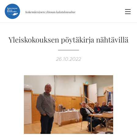
Kokemäenjoen yläosan
kalatalousalue
Yleiskokouksen pöytäkirja nähtävillä
26.10.2022