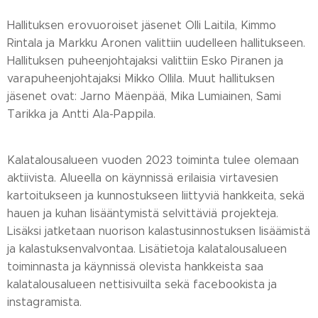
Hallituksen erovuoroiset jäsenet Olli Laitila, Kimmo
Rintala ja Markku Aronen valittiin uudelleen hallitukseen.
Hallituksen puheenjohtajaksi valittiin Esko Piranen ja
varapuheenjohtajaksi Mikko Ollila. Muut hallituksen
jäsenet ovat: Jarno Mäenpää, Mika Lumiainen, Sami
Tarikka ja Antti Ala-Pappila.
Kalatalousalueen vuoden 2023 toiminta tulee olemaan
aktiivista. Alueella on käynnissä erilaisia virtavesien
kartoitukseen ja kunnostukseen liittyviä hankkeita, sekä
hauen ja kuhan lisääntymistä selvittäviä projekteja.
Lisäksi jatketaan nuorison kalastusinnostuksen lisäämistä
ja kalastuksenvalvontaa. Lisätietoja kalatalousalueen
toiminnasta ja käynnissä olevista hankkeista saa
kalatalousalueen nettisivuilta sekä facebookista ja
instagramista.