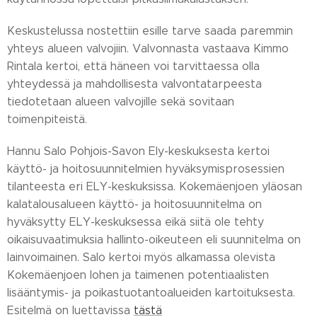
Keskustelussa nostettiin esille tarve saada paremmin
yhteys alueen valvojiin. Valvonnasta vastaava Kimmo
Rintala kertoi, että häneen voi tarvittaessa olla
yhteydessä ja mahdollisesta valvontatarpeesta
tiedotetaan alueen valvojille sekä sovitaan
toimenpiteistä.
Hannu Salo Pohjois-Savon Ely-keskuksesta kertoi
käyttö- ja hoitosuunnitelmien hyväksymisprosessien
tilanteesta eri ELY-keskuksissa. Kokemäenjoen yläosan
kalatalousalueen käyttö- ja hoitosuunnitelma on
hyväksytty ELY-keskuksessa eikä siitä ole tehty
oikaisuvaatimuksia hallinto-oikeuteen eli suunnitelma on
lainvoimainen. Salo kertoi myös alkamassa olevista
Kokemäenjoen lohen ja taimenen potentiaalisten
lisääntymis- ja poikastuotantoalueiden kartoituksesta.
Esitelmä on luettavissa
tästä